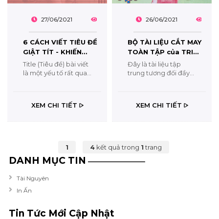
27/06/2021
2964
26/06/2021
264
6 CÁCH VIẾT TIÊU ĐỀ
BỘ TÀI LIỆU CẮT MAY
GIẬT TÍT - KHIẾN
TOÀN TẬP của TRIỆU
KHÁCH HÀNG KHÔNG
THỊ CHƠI
Title (Tiêu đề) bài viết
Đây là tài liệu tập
THỂ KHÔNG CLICK
là một yếu tố rất quan
trung tương đối đầy
trọng trong kết cấu
đủ mọi vấn đề thuộc
của một bài viết phục
phạm vi kỹ thuật của
vụ SEO. Trong trường
nghề may, đã được
XEM CHI TIẾT
XEM CHI TIẾT
hợp bạn SEO từ khóa
triển khai thực hiện
thì tiêu đề phải chứa
rộng rãi cho mọi đối
từ khóa, khi bạn SEO
tượng sử dụng từ
bài...
nhiều năm qua và...
1
4
kết quả trong
1
trang
DANH MỤC TIN
Tài Nguyên
In Ấn
Tin Tức Mới Cập Nhật