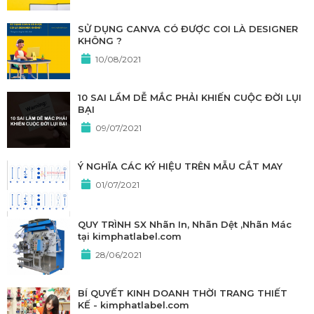
SỬ DỤNG CANVA CÓ ĐƯỢC COI LÀ DESIGNER
KHÔNG ?
10/08/2021
10 SAI LẦM DỄ MẮC PHẢI KHIẾN CUỘC ĐỜI LỤI
BẠI
09/07/2021
Ý NGHĨA CÁC KÝ HIỆU TRÊN MẪU CẮT MAY
01/07/2021
QUY TRÌNH SX Nhãn In, Nhãn Dệt ,Nhãn Mác
tại kimphatlabel.com
28/06/2021
BÍ QUYẾT KINH DOANH THỜI TRANG THIẾT
KẾ - kimphatlabel.com