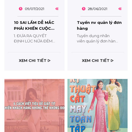
09/07/2021
3696
28/06/2021
142
10 SAI LẦM DỄ MẮC
Tuyển nv quản lý đơn
PHẢI KHIẾN CUỘC
hàng
ĐỜI LỤI BẠI
1. ĐƯA RA QUYẾT
Tuyển dụng nhân
ĐỊNH LÚC NỬA ĐÊM
viên quản lý đơn hàng
Buổi tối (đặc biệt là
in tem nhãn quần áo
nửa đêm) luôn có
CÔNG TY TNHH IN ẤN
không gian yên tĩnh
KIM PHÁT TUYỂN
XEM CHI TIẾT
XEM CHI TIẾT
hơn ban ngày, khiến
NHÂN SỰ VỊ TRÍ
người ta suy nghĩ và
NHÂN VIÊN QUẢN LÝ
rơi vào trầm tư nhiều
ĐƠN HÀNG Nơi làm
hơn. Chính bởi vì điều
việc Hồ Chí Minh
này,...
Lương 4.000.000 -
6.000.000 VNĐ Cấp
bậc Nhân viên Ngành
nghề Hành chính /...