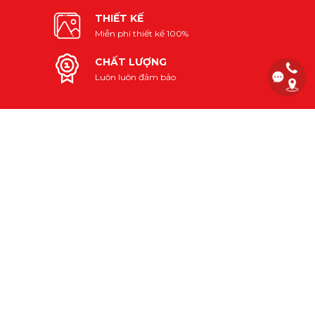
THIẾT KẾ
Miễn phí thiết kế 100%
CHẤT LƯỢNG
Luôn luôn đảm bảo
NHẬP ĐỊA CHỈ EMAIL ĐỂ NHẬN
TIN KHUYẾN MÃI
CHĂM SÓC KHÁCH HÀNG