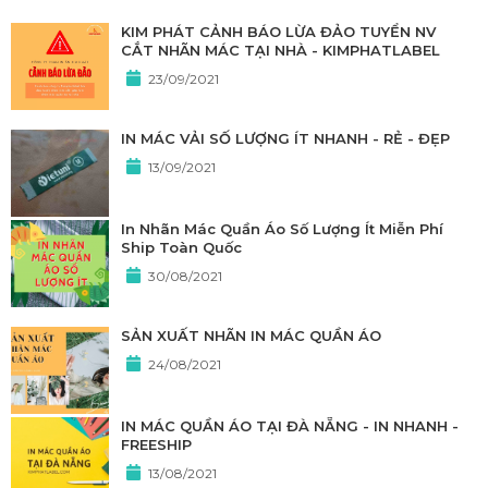
KIM PHÁT CẢNH BÁO LỪA ĐẢO TUYỂN NV
CẮT NHÃN MÁC TẠI NHÀ - KIMPHATLABEL
23/09/2021
IN MÁC VẢI SỐ LƯỢNG ÍT NHANH - RẺ - ĐẸP
13/09/2021
In Nhãn Mác Quần Áo Số Lượng Ít Miễn Phí
Ship Toàn Quốc
30/08/2021
SẢN XUẤT NHÃN IN MÁC QUẦN ÁO
24/08/2021
IN MÁC QUẦN ÁO TẠI ĐÀ NẴNG - IN NHANH -
FREESHIP
13/08/2021